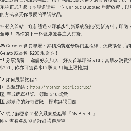
系統正式升級！✨現邀請每一位 Curious Bubbles 重新啟程，
的方式享受你最愛的手調飲品。
✨ 登入首站：迎新禮遇立即移步到新系統登記/更新資料，即送 $1
金券！ 為你的下一杯健康驚喜注入甜蜜。
🎮 Curious 會員專屬：累積消費逐步解鎖里程碑，免費換領手
Gelato 或高達 $200 現金券！
👫 分享滋養： 邀請好友加入，好友首單即減 $10；當朋友消費
$200，你亦可獲得 $10 獎賞！(無上限推薦)
💡 如何展開旅程？
1️⃣ 點擊連結：
https://mother-pearl.eber.co/
2️⃣ 完成簡單登記，領取 $10 獎賞
3️⃣ 繼續你的好奇冒險，探索無限回饋
💡 想了解更多？登入系統後點擊『My Benefit』
即可查看各級別的詳細禮遇清單！