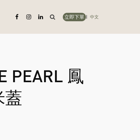
立即下單
搜
|
中文
尋
關
鍵
字:
E PEARL 鳳
米蓋